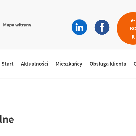
e-
większa
a
Mapa witryny
a
B
ionka
ka
K
Start
Aktualności
Mieszkańcy
Obsługa klienta
plne